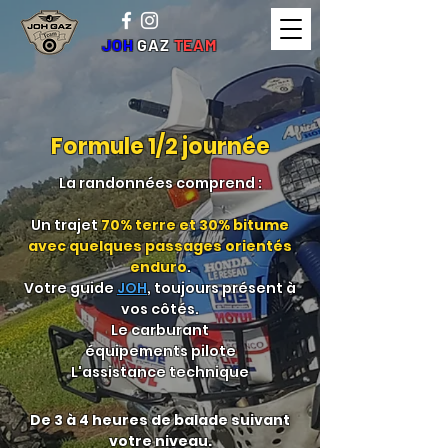
JOH
GAZ
TEAM
Formule 1/2 journée
La randonnées comprend :
Un trajet
70% terre et 30% bitume
avec quelques passages orientés
enduro
.
Votre guide
JOH
, toujours présent à
vos côtés.
Le carburant
équipements
pilote
L'assistance technique
De 3 à 4 heures de balade suivant
votre niveau.