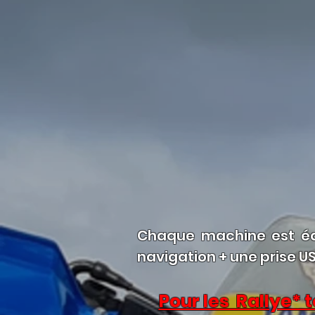
Chaque machine est équ
navigation + une prise US
Pour les Rallye* 