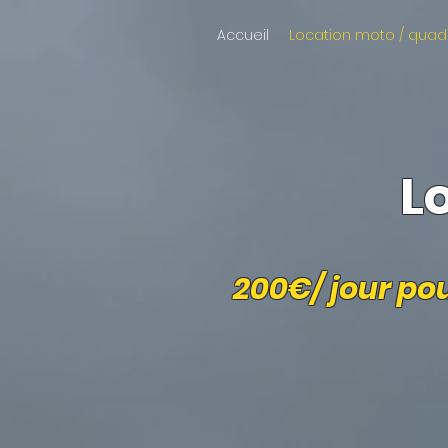
Accueil
Location moto / quad
L
200€/ jour po