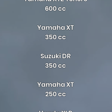
600 cc
Yamaha XT
350 cc
Suzuki DR
350 cc
Yamaha XT
250 cc