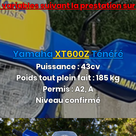
t variables suivant la prestation s
Yamaha
XT600Z
Ténéré
Puissance : 43cv
Poids tout plein fait : 185 kg
Permis : A2, A
Niveau confirmé