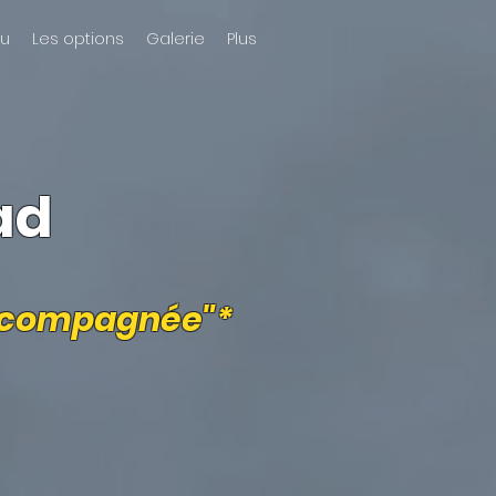
u
Les options
Galerie
Plus
ad
"accompagnée"*