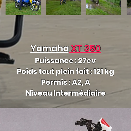
Yamaha
XT 350
Puissance : 27cv
Poids tout plein fait : 121 kg
Permis : A2, A
Niveau Intermédiaire