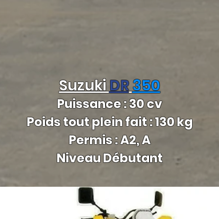
Suzuki
DR
350
Puissance : 30 cv
Poids tout plein fait : 130 kg
Permis : A2, A
Niveau Débutant