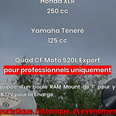
Honda XLR
250 cc
Yamaha Ténéré
125 cc
Quad CF Moto 520L Expert
pour professionnels uniquement
ipée d'un boule RAM Mount de 1" pour y 
B 12V pour la charge.
touristique, historique, et événemen