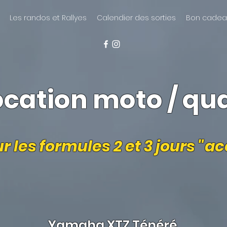
Les randos et Rallyes
Calendier des sorties
Bon cadea
ocation moto / qu
ur les formules 2 et 3 jours 
Yamaha XTZ Ténéré