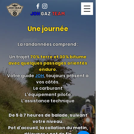
JOH
GAZ
TEAM
Une journée
La randonnées comprend :
Un trajet
70% terre et 30% bitume
avec quelques passages orientés
enduro
.
Votre guide
JOH
, toujours présent à
vos côtés.
Le carburant
L'équipement pilote
L'assistance technique
De 5 à 7 heures de balade, suivant
votre niveau.
Pot d'accueil, la collation du matin,