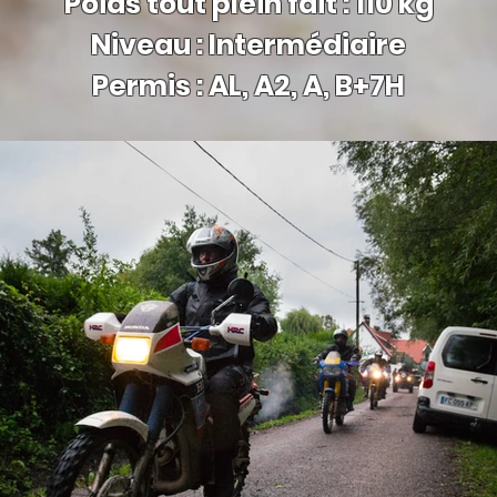
Poids tout plein fait : 110 kg
Niveau : Inter
médiaire
Permis : AL, A2, A, B+7H