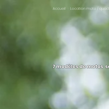
Accueil
Location moto / quad
7 modèles de motos so