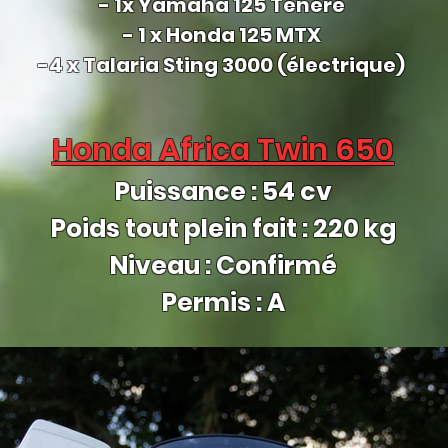
- 1x Yamaha 125 Ténéré
- 1 x Honda 125 MTX
-4 x Talaria Sting 3000 (
électrique
)
Honda Africa Twin 650
Puissance : 54 cv
Poids tout plein fait : 220 kg
Niveau : Confirmé
Permis : A