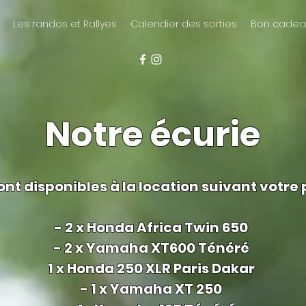
Les randos et Rallyes
Calendier des sorties
Bon cadea
Notre écurie
nt disponibles à la location suivant votre 
- 2 x Honda Africa Twin 650
- 2 x Yamaha XT600 Ténéré
1 x Honda 250 XLR Paris Dakar
- 1 x Yamaha XT 250