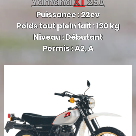
Yamaha
XT
250
Puissance : 22cv
Poids tout plein fait : 130 kg
Niveau : Débutant
Permis : A2, A